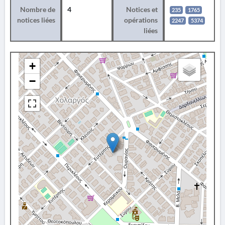
Nombre de
4
Notices et
235
1765
notices liées
opérations
2247
5374
liées
+
−