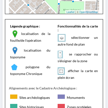
Leaflet
| ©
OpenStreetMap
Légende graphique :
Fonctionnalités de la carte
:
localisation de la
sélectionner un
fouille/de l'opération
autre fond de plan
localisation du
se rapprocher ou
toponyme
s'éloigner de la zone
polygone du
afficher la carte en
toponyme Chronique
plein écran
Alignements avec le Cadastre Archéologique :
Sites archéologiques
Monuments
Sites historiques
Zones protégées