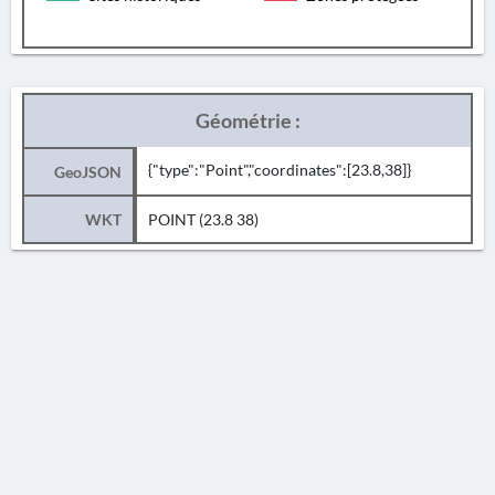
Géométrie :
{"type":"Point","coordinates":[23.8,38]}
GeoJSON
WKT
POINT (23.8 38)