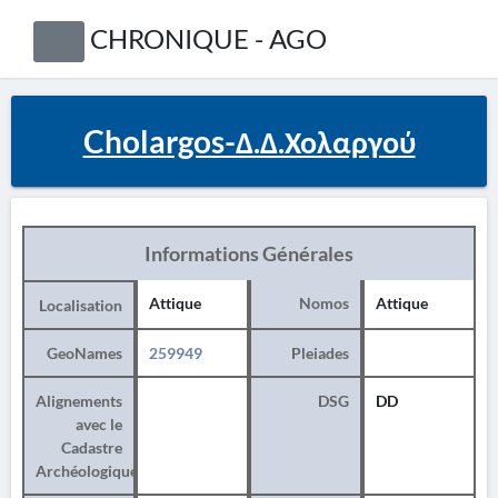
CHRONIQUE - AGO
Cholargos-Δ.Δ.Χολαργού
Informations Générales
Attique
Nomos
Attique
Localisation
GeoNames
259949
Pleiades
Alignements
DSG
DD
avec le
Cadastre
Archéologique