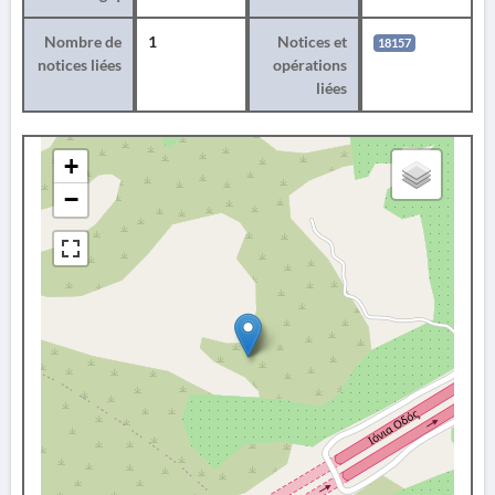
Nombre de
1
Notices et
18157
notices liées
opérations
liées
+
−