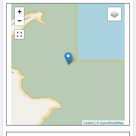
+
−
Leaflet
| ©
OpenStreetMap