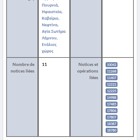
Πουρνιά,
Ηφαιστεία,
Καβείριο,
Νεφτίνα,
Αγία Σωτήρα
Λήμνου,
Ενάλιος
χώρος
Nombre de
11
Notices et
10042
notices liées
opérations
11268
liées
11407
12222
12225
14988
17485
17806
17807
18387
18780