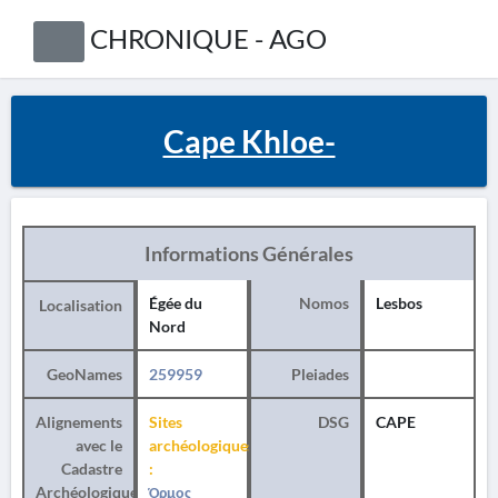
CHRONIQUE - AGO
Cape Khloe-
Informations Générales
Égée du
Nomos
Lesbos
Localisation
Nord
GeoNames
259959
Pleiades
Alignements
Sites
DSG
CAPE
avec le
archéologiques
Cadastre
:
Archéologique
Όρμος