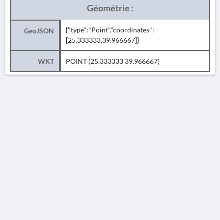
Géométrie :
{"type":"Point","coordinates":
GeoJSON
[25.333333,39.966667]}
WKT
POINT (25.333333 39.966667)
AVERTISSEMENT