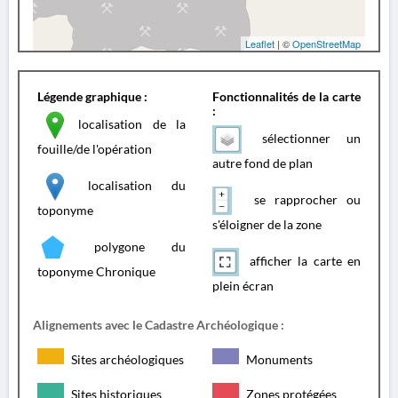
Leaflet
| ©
OpenStreetMap
Légende graphique :
Fonctionnalités de la carte
:
localisation de la
sélectionner un
fouille/de l'opération
autre fond de plan
localisation du
se rapprocher ou
toponyme
s'éloigner de la zone
polygone du
afficher la carte en
toponyme Chronique
plein écran
Alignements avec le Cadastre Archéologique :
Sites archéologiques
Monuments
Sites historiques
Zones protégées