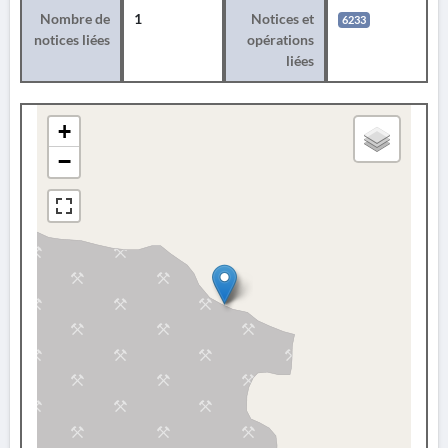
Nombre de
1
Notices et
6233
notices liées
opérations
liées
+
−