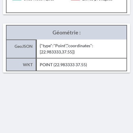
Géométrie :
{"type":"Point","coordinates":
GeoJSON
[22.983333,37.55]}
WKT
POINT (22.983333 37.55)