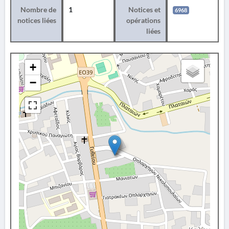
Nombre de
1
Notices et
6968
notices liées
opérations
liées
+
−