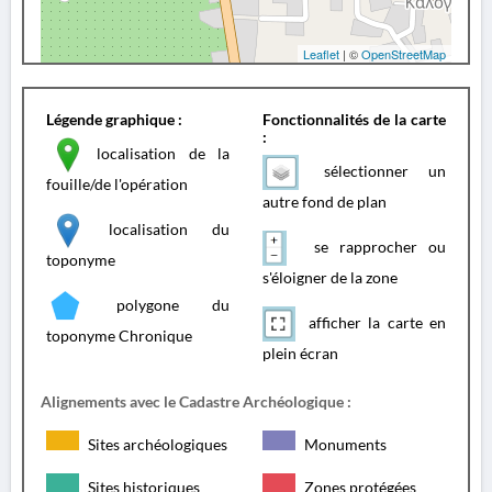
Leaflet
| ©
OpenStreetMap
Légende graphique :
Fonctionnalités de la carte
:
localisation de la
sélectionner un
fouille/de l'opération
autre fond de plan
localisation du
se rapprocher ou
toponyme
s'éloigner de la zone
polygone du
afficher la carte en
toponyme Chronique
plein écran
Alignements avec le Cadastre Archéologique :
Sites archéologiques
Monuments
Sites historiques
Zones protégées