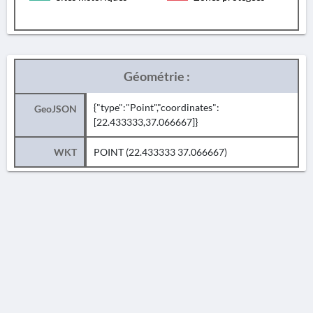
Géométrie :
{"type":"Point","coordinates":
GeoJSON
[22.433333,37.066667]}
WKT
POINT (22.433333 37.066667)