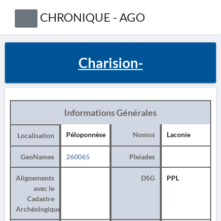
CHRONIQUE - AGO
Charision-
Informations Générales
Péloponnèse
Nomos
Laconie
Localisation
GeoNames
260065
Pleiades
Alignements
DSG
PPL
avec le
Cadastre
Archéologique