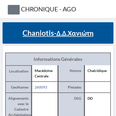
CHRONIQUE - AGO
Chaniotis-Δ.Δ.Χανιώτη
Informations Générales
Macédoine
Nomos
Chalcidique
Localisation
Centrale
GeoNames
260093
Pleiades
Alignements
DSG
DD
avec le
Cadastre
Archéologique