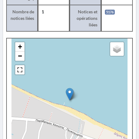
Nombre de
1
Notices et
5176
notices liées
opérations
liées
+
−