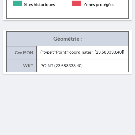
Sites historiques
Zones protégées
Géométrie :
{"type":"Point","coordinates":[23.583333,40]}
GeoJSON
WKT
POINT (23.583333 40)