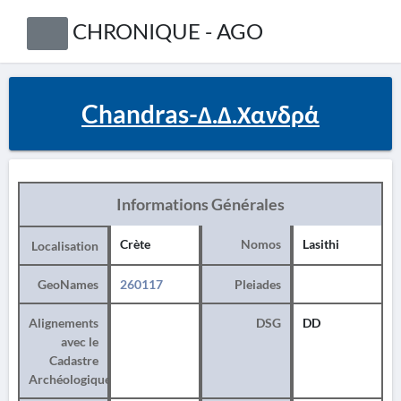
CHRONIQUE - AGO
Chandras-Δ.Δ.Χανδρά
Informations Générales
Crète
Nomos
Lasithi
Localisation
GeoNames
260117
Pleiades
Alignements
DSG
DD
avec le
Cadastre
Archéologique