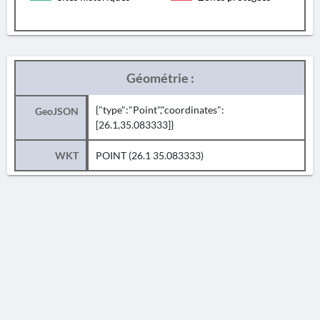
Géométrie :
{"type":"Point","coordinates":
GeoJSON
[26.1,35.083333]}
WKT
POINT (26.1 35.083333)