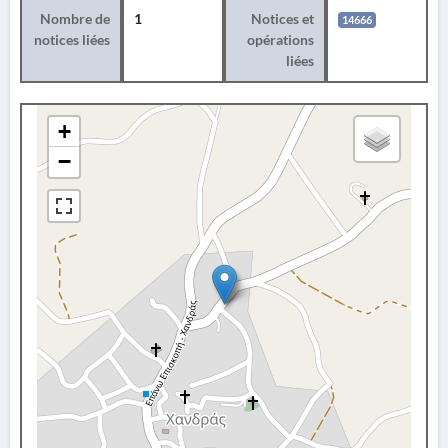
Nombre de
1
Notices et
14666
notices liées
opérations
liées
+
−