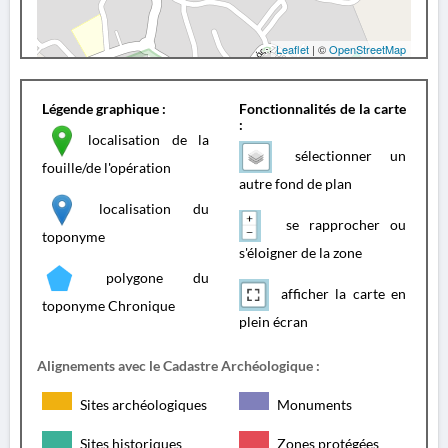
Leaflet
| ©
OpenStreetMap
Légende graphique :
Fonctionnalités de la carte
:
localisation de la
sélectionner un
fouille/de l'opération
autre fond de plan
localisation du
se rapprocher ou
toponyme
s'éloigner de la zone
polygone du
afficher la carte en
toponyme Chronique
plein écran
Alignements avec le Cadastre Archéologique :
Sites archéologiques
Monuments
Sites historiques
Zones protégées