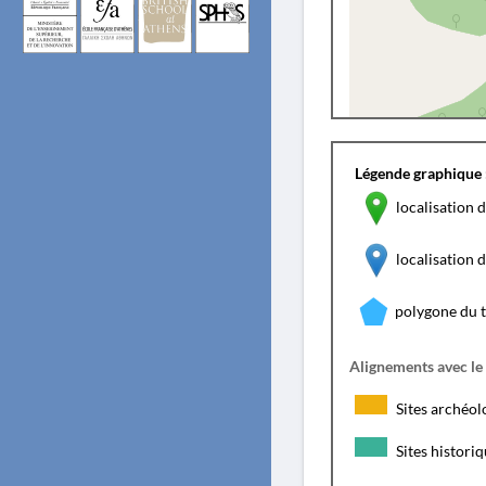
Légende graphique 
localisation d
localisation
polygone du 
Alignements avec le
Sites archéol
Sites histori