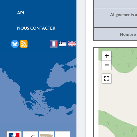
API
Alignements a
NOUS CONTACTER
Nombre d
+
−