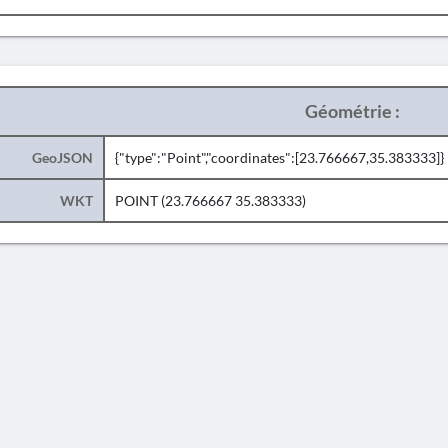
Géométrie :
GeoJSON
{"type":"Point","coordinates":[23.766667,35.383333]}
WKT
POINT (23.766667 35.383333)