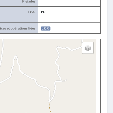
Pleiades
DSG
PPL
ces et opérations liées
15293