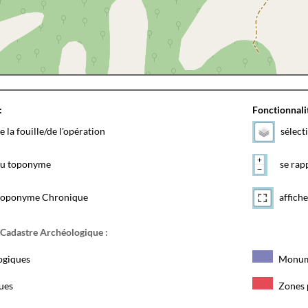
:
Fonctionnalit
e la fouille/de l'opération
sélect
 du toponyme
se rapp
toponyme Chronique
affiche
 Cadastre Archéologique :
ogiques
Monum
ques
Zones 