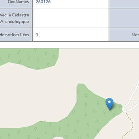
GeoNames
260126
vec le Cadastre
Archéologique
e notices liées
1
Noti