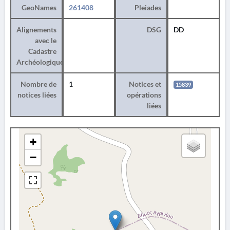
GeoNames
261408
Pleiades
Alignements
DSG
DD
avec le
Cadastre
Archéologique
Nombre de
1
Notices et
15839
notices liées
opérations
liées
+
−