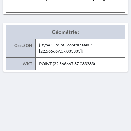
Géométrie :
{"type":"Point","coordinates":
GeoJSON
[22.566667,37.033333]}
WKT
POINT (22.566667 37.033333)