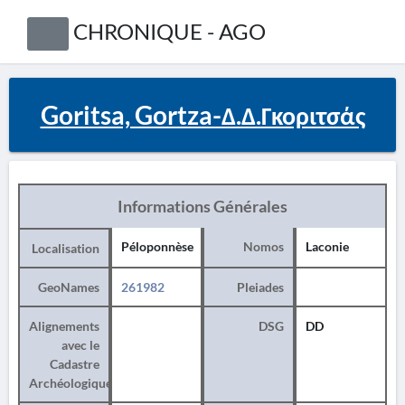
CHRONIQUE - AGO
Goritsa, Gortza-Δ.Δ.Γκοριτσάς
Informations Générales
Péloponnèse
Nomos
Laconie
Localisation
GeoNames
261982
Pleiades
Alignements
DSG
DD
avec le
Cadastre
Archéologique