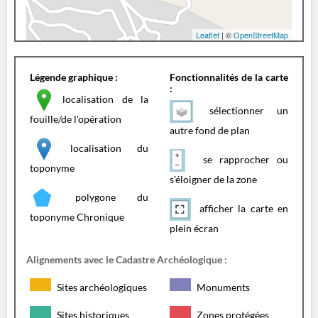
Leaflet
| ©
OpenStreetMap
Légende graphique :
Fonctionnalités de la carte
:
localisation de la
sélectionner un
fouille/de l'opération
autre fond de plan
localisation du
se rapprocher ou
toponyme
s'éloigner de la zone
polygone du
afficher la carte en
toponyme Chronique
plein écran
Alignements avec le Cadastre Archéologique :
Sites archéologiques
Monuments
Sites historiques
Zones protégées