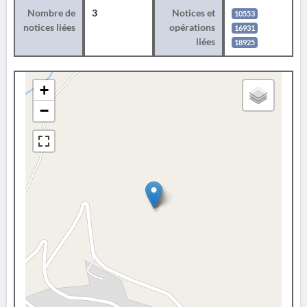
Nombre de
3
Notices et
10553
notices liées
opérations
16931
liées
18925
+
−