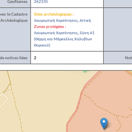
GeoNames
262335
vec le Cadastre
Sites archéologiques :
Archéologique
Λαυρεωτική Χερσόνησος, Αττική
Zones protégées :
Λαυρεωτική Χερσόνησος, Ζώνη Α1
(Θέρμη και Μάρκελλος Καλυβίων
Θορικού)
e notices liées
2
Noti