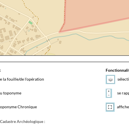
:
Fonctionnalit
e la fouille/de l'opération
sélect
 du toponyme
se rapp
toponyme Chronique
affiche
 Cadastre Archéologique :