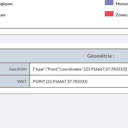
ogiques
Monum
ques
Zones 
Géométrie :
GeoJSON
{"type":"Point","coordinates":[23.916667,37.783333]}
WKT
POINT (23.916667 37.783333)