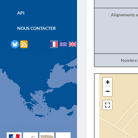
API
Alignements a
NOUS CONTACTER
Nombre d
+
−