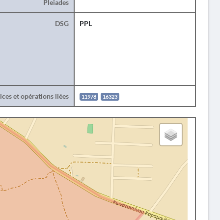
Pleiades
DSG
PPL
ces et opérations liées
11978
16323