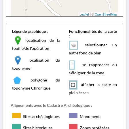
Leaflet
| ©
OpenStreetMap
Légende graphique :
Fonctionnalités de la carte
:
localisation de la
sélectionner un
fouille/de l'opération
autre fond de plan
localisation du
se rapprocher ou
toponyme
s'éloigner de la zone
polygone du
afficher la carte en
toponyme Chronique
plein écran
Alignements avec le Cadastre Archéologique :
Sites archéologiques
Monuments
Sites historiques
Zones protégées