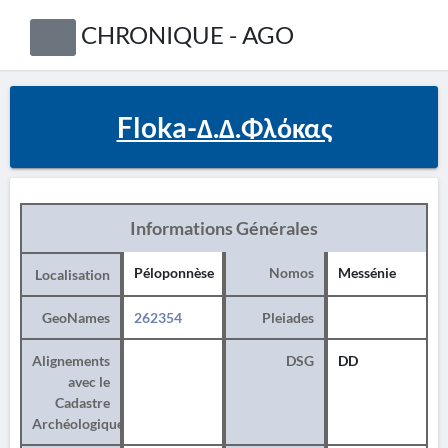
CHRONIQUE - AGO
Floka-Δ.Δ.Φλόκας
Informations Générales
Péloponnèse
Nomos
Messénie
Localisation
GeoNames
262354
Pleiades
Alignements
DSG
DD
avec le
Cadastre
Archéologique