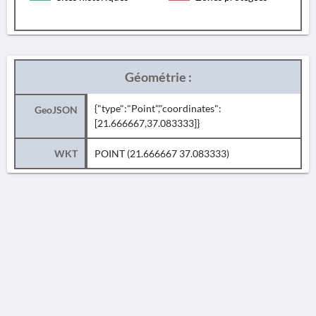
Géométrie :
{"type":"Point","coordinates":
GeoJSON
[21.666667,37.083333]}
WKT
POINT (21.666667 37.083333)