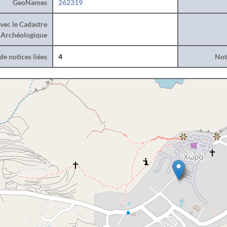
GeoNames
262319
vec le Cadastre
Archéologique
e notices liées
4
Noti