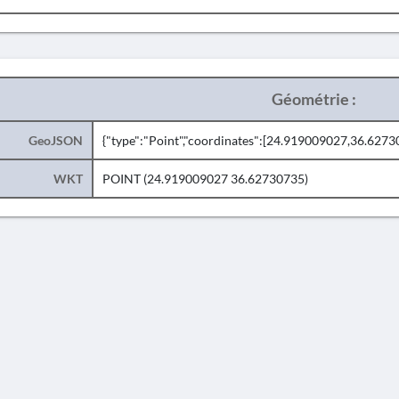
Géométrie :
GeoJSON
{"type":"Point","coordinates":[24.919009027,36.6273
WKT
POINT (24.919009027 36.62730735)