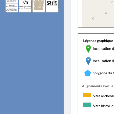
Légende graphique 
localisation d
localisation
polygone du 
Alignements avec le
Sites archéol
Sites histori