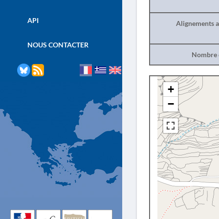
API
Alignements a
NOUS CONTACTER
Nombre d
+
−