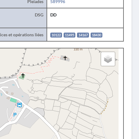
Pleiades
589996
DSG
DD
ces et opérations liées
10122
11495
14167
18430