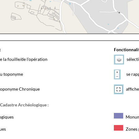
:
Fonctionnalit
e la fouille/de l'opération
sélect
 du toponyme
se rapp
toponyme Chronique
affiche
 Cadastre Archéologique :
ogiques
Monum
ques
Zones 