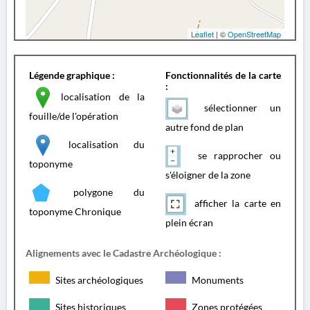
Leaflet
| ©
OpenStreetMap
Légende graphique :
Fonctionnalités de la carte
:
localisation de la
sélectionner un
fouille/de l'opération
autre fond de plan
localisation du
se rapprocher ou
toponyme
s'éloigner de la zone
polygone du
afficher la carte en
toponyme Chronique
plein écran
Alignements avec le Cadastre Archéologique :
Sites archéologiques
Monuments
Sites historiques
Zones protégées