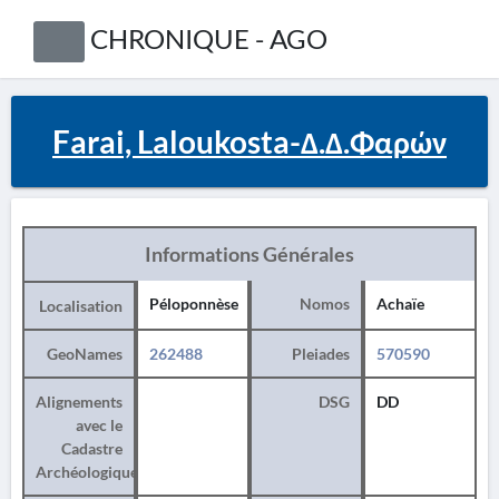
CHRONIQUE - AGO
Farai, Laloukosta-Δ.Δ.Φαρών
Informations Générales
Péloponnèse
Nomos
Achaïe
Localisation
GeoNames
262488
Pleiades
570590
Alignements
DSG
DD
avec le
Cadastre
Archéologique