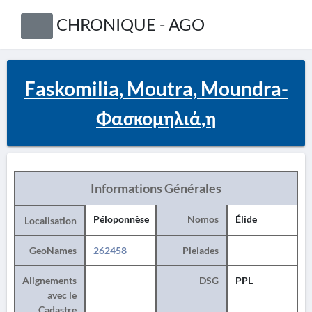
CHRONIQUE - AGO
Faskomilia, Moutra, Moundra-
Φασκομηλιά,η
Informations Générales
Péloponnèse
Nomos
Élide
Localisation
GeoNames
262458
Pleiades
Alignements
DSG
PPL
avec le
Cadastre