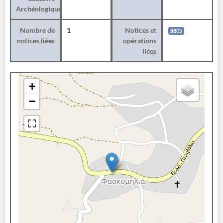
Archéologique
Nombre de
1
Notices et
8805
notices liées
opérations
liées
+
−