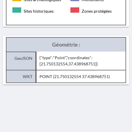
Sites historiques
Zones protégées
Géométrie :
{"type":"Point","coordinates":
GeoJSON
[21.750132554,37.438968751]}
WKT
POINT (21.750132554 37.438968751)