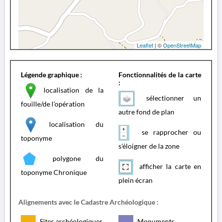
Leaflet
| ©
OpenStreetMap
Légende graphique :
Fonctionnalités de la carte
:
localisation de la
sélectionner un
fouille/de l'opération
autre fond de plan
localisation du
se rapprocher ou
toponyme
s'éloigner de la zone
polygone du
afficher la carte en
toponyme Chronique
plein écran
Alignements avec le Cadastre Archéologique :
Sites archéologiques
Monuments