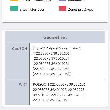
Sites historiques
Zones protégées
Géométrie :
{"type":"Polygon","coordinates":
GeoJSON
[[[22.055073,39.582106],
[22.055073,39.601023],
[22.082275,39.601023],
[22.082275,39.582106],
[22.055073,39.582106]]]}
WKT
POLYGON ((22.055073 39.582106,
22.055073 39.601023, 22.082275
39.601023, 22.082275 39.582106,
22.055073 39.582106))