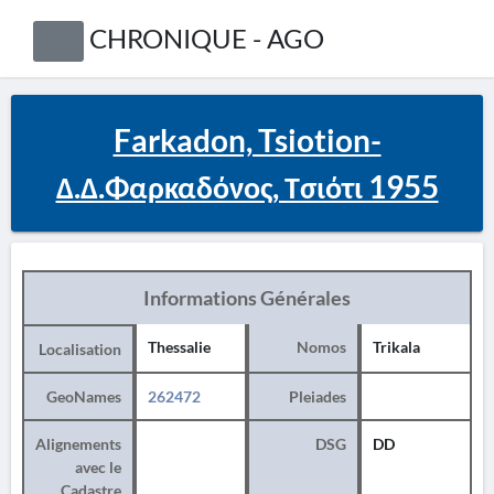
CHRONIQUE - AGO
Farkadon, Tsiotion-
Δ.Δ.Φαρκαδόνος, Τσιότι 1955
Informations Générales
Thessalie
Nomos
Trikala
Localisation
GeoNames
262472
Pleiades
Alignements
DSG
DD
avec le
Cadastre