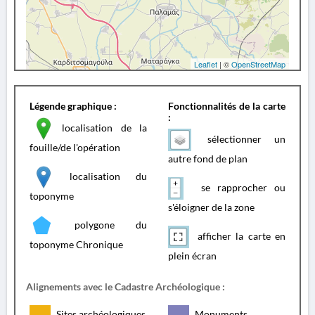
Leaflet
| ©
OpenStreetMap
Légende graphique :
Fonctionnalités de la carte
:
localisation de la
sélectionner un
fouille/de l'opération
autre fond de plan
localisation du
se rapprocher ou
toponyme
s'éloigner de la zone
polygone du
afficher la carte en
toponyme Chronique
plein écran
Alignements avec le Cadastre Archéologique :
Sites archéologiques
Monuments