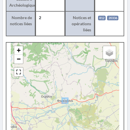
Archéologique
Nombre de
2
Notices et
812
20336
notices liées
opérations
liées
+
−