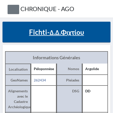
CHRONIQUE - AGO
Fichti-Δ.Δ.Φιχτίου
Informations Générales
Péloponnèse
Nomos
Argolide
Localisation
GeoNames
262434
Pleiades
Alignements
DSG
DD
avec le
Cadastre
Archéologique