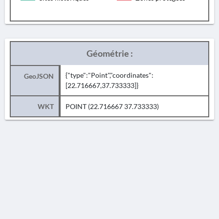
Géométrie :
{"type":"Point","coordinates":
GeoJSON
[22.716667,37.733333]}
WKT
POINT (22.716667 37.733333)