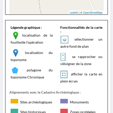
Leaflet
| ©
OpenStreetMap
Légende graphique :
Fonctionnalités de la carte
:
localisation de la
sélectionner un
fouille/de l'opération
autre fond de plan
localisation du
se rapprocher ou
toponyme
s'éloigner de la zone
polygone du
afficher la carte en
toponyme Chronique
plein écran
Alignements avec le Cadastre Archéologique :
Sites archéologiques
Monuments
Sites historiques
Zones protégées