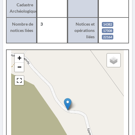
Cadastre
Archéologique
Nombre de
3
Notices et
14382
notices liées
opérations
17508
liées
22164
+
−