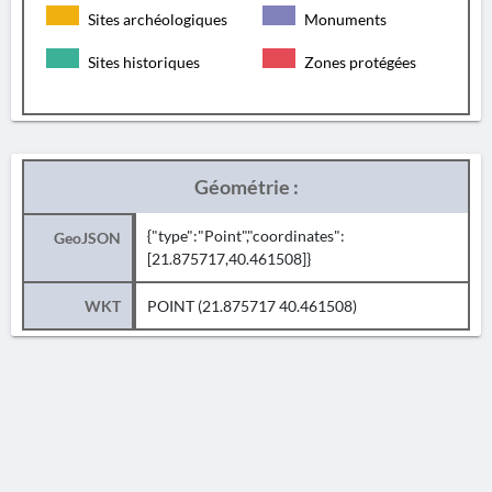
Sites archéologiques
Monuments
Sites historiques
Zones protégées
Géométrie :
{"type":"Point","coordinates":
GeoJSON
[21.875717,40.461508]}
WKT
POINT (21.875717 40.461508)