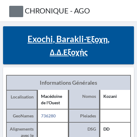
CHRONIQUE - AGO
Exochi, Barakli-Έξοχη,
Δ.Δ.Εξοχής
Informations Générales
Macédoine
Nomos
Kozani
Localisation
de l'Ouest
GeoNames
736280
Pleiades
Alignements
DSG
DD
avec le