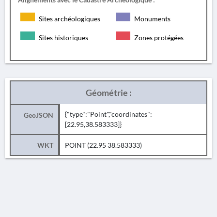
Sites archéologiques
Monuments
Sites historiques
Zones protégées
Géométrie :
{"type":"Point","coordinates":
GeoJSON
[22.95,38.583333]}
WKT
POINT (22.95 38.583333)