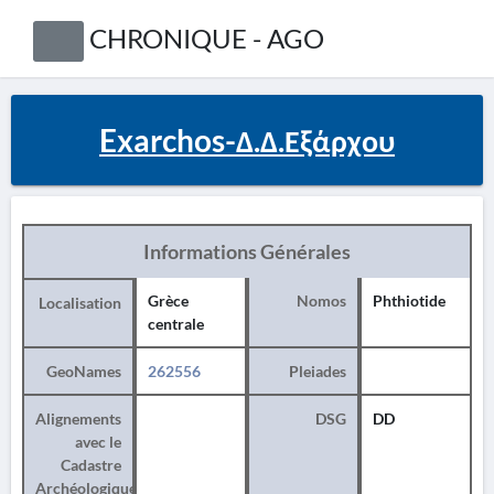
CHRONIQUE - AGO
Exarchos-Δ.Δ.Εξάρχου
Informations Générales
Grèce
Nomos
Phthiotide
Localisation
centrale
GeoNames
262556
Pleiades
Alignements
DSG
DD
avec le
Cadastre
Archéologique