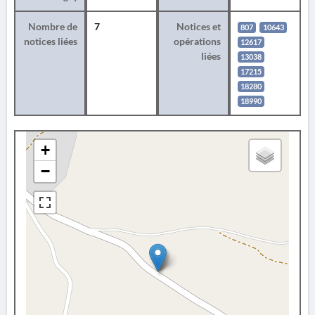
Nombre de
7
Notices et
807
10643
notices liées
opérations
12617
liées
13038
17215
18280
18990
+
−