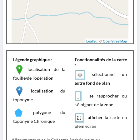
Leaflet
| ©
OpenStreetMap
Légende graphique :
Fonctionnalités de la carte
:
localisation de la
sélectionner un
fouille/de l'opération
autre fond de plan
localisation du
se rapprocher ou
toponyme
s'éloigner de la zone
polygone du
afficher la carte en
toponyme Chronique
plein écran
Alignements avec le Cadastre Archéologique :