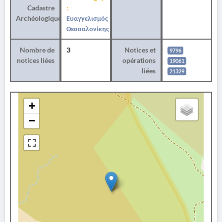
Cadastre
:
Archéologique
Ευαγγελισμός
Θεσσαλονίκης
Nombre de
3
Notices et
9796
notices liées
opérations
19061
liées
21329
+
−