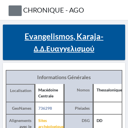
CHRONIQUE - AGO
Evangelismos, Karaja-
Δ.Δ.Ευαγγελισμού
Informations Générales
Macédoine
Nomos
Thessalonique
Localisation
Centrale
GeoNames
736298
Pleiades
Alignements
Sites
DSG
DD
avec le
archéologiques