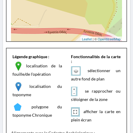
Leaflet
| ©
OpenStreetMap
Légende graphique :
Fonctionnalités de la carte
:
localisation de la
sélectionner un
fouille/de l'opération
autre fond de plan
localisation du
se rapprocher ou
toponyme
s'éloigner de la zone
polygone du
afficher la carte en
toponyme Chronique
plein écran
Alignements avec le Cadastre Archéologique :