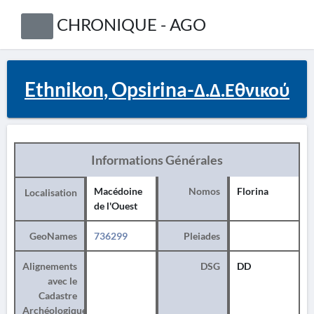
CHRONIQUE - AGO
Ethnikon, Opsirina-Δ.Δ.Εθνικού
Informations Générales
Macédoine
Nomos
Florina
Localisation
de l'Ouest
GeoNames
736299
Pleiades
Alignements
DSG
DD
avec le
Cadastre
Archéologique