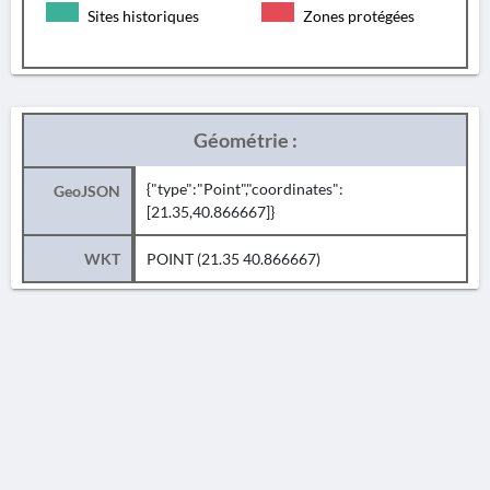
Sites historiques
Zones protégées
Géométrie :
{"type":"Point","coordinates":
GeoJSON
[21.35,40.866667]}
WKT
POINT (21.35 40.866667)