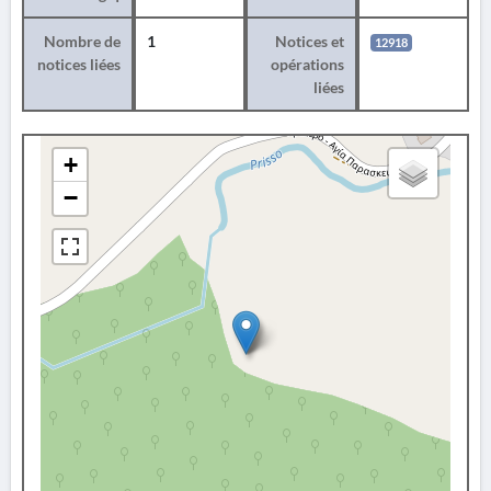
Nombre de
1
Notices et
12918
notices liées
opérations
liées
+
−