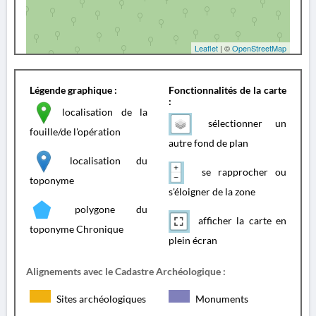
Leaflet
| ©
OpenStreetMap
Légende graphique :
Fonctionnalités de la carte
:
localisation de la
sélectionner un
fouille/de l'opération
autre fond de plan
localisation du
se rapprocher ou
toponyme
s'éloigner de la zone
polygone du
afficher la carte en
toponyme Chronique
plein écran
Alignements avec le Cadastre Archéologique :
Sites archéologiques
Monuments