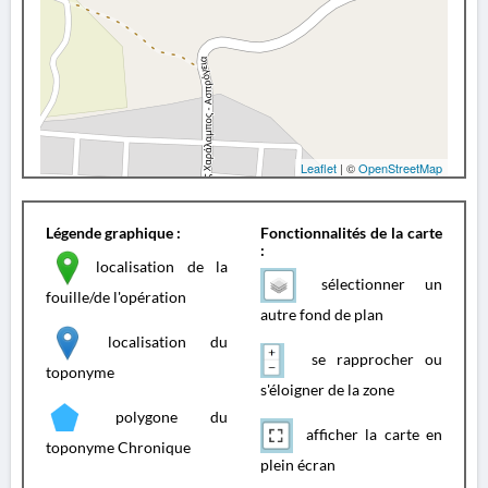
Leaflet
| ©
OpenStreetMap
Légende graphique :
Fonctionnalités de la carte
:
localisation de la
sélectionner un
fouille/de l'opération
autre fond de plan
localisation du
se rapprocher ou
toponyme
s'éloigner de la zone
polygone du
afficher la carte en
toponyme Chronique
plein écran