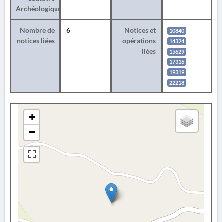
Archéologique
Nombre de
6
Notices et
10840
notices liées
opérations
14324
liées
15629
17316
19319
22218
+
−