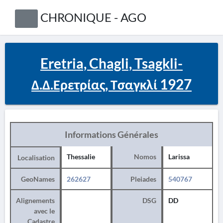
CHRONIQUE - AGO
Eretria, Chagli, Tsagkli-
Δ.Δ.Ερετρίας, Τσαγκλί 1927
Informations Générales
Thessalie
Nomos
Larissa
Localisation
GeoNames
262627
Pleiades
540767
Alignements
DSG
DD
avec le
Cadastre