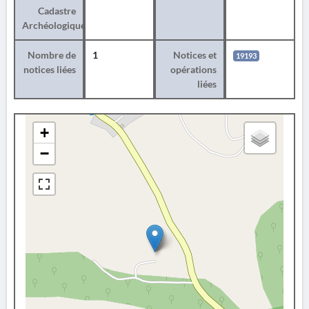
Cadastre
Archéologique
Nombre de
1
Notices et
19193
notices liées
opérations
liées
+
−