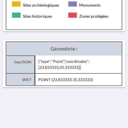
Sites archéologiques
Monuments
Sites historiques
Zones protégées
Géométrie :
{"type":"Point","coordinates":
GeoJSON
[23.833333,35.333333]}
WKT
POINT (23.833333 35.333333)