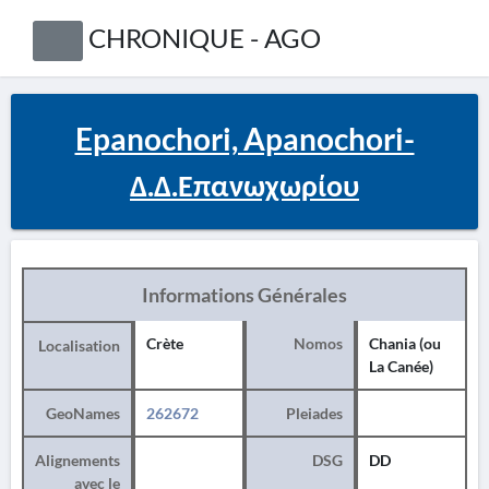
CHRONIQUE - AGO
Epanochori, Apanochori-
Δ.Δ.Επανωχωρίου
Informations Générales
Crète
Nomos
Chania (ou
Localisation
La Canée)
GeoNames
262672
Pleiades
Alignements
DSG
DD
avec le