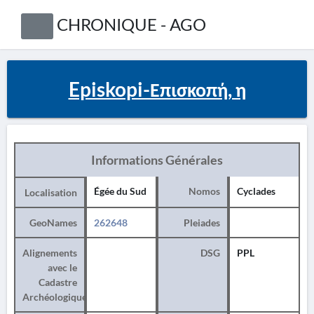
CHRONIQUE - AGO
Episkopi-Επισκοπή, η
Informations Générales
Égée du Sud
Nomos
Cyclades
Localisation
GeoNames
262648
Pleiades
Alignements
DSG
PPL
avec le
Cadastre
Archéologique