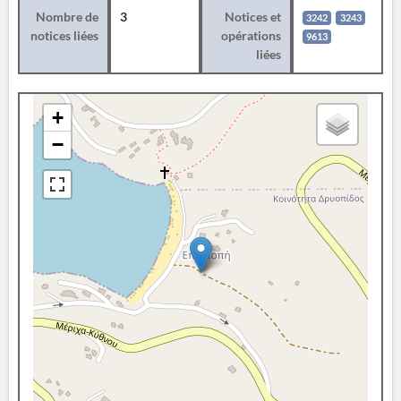
Nombre de
3
Notices et
3242
3243
notices liées
opérations
9613
liées
+
−