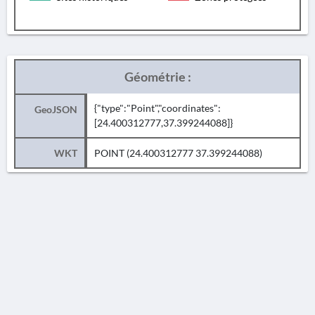
Géométrie :
{"type":"Point","coordinates":
GeoJSON
[24.400312777,37.399244088]}
WKT
POINT (24.400312777 37.399244088)