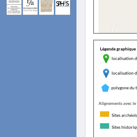
Légende graphique 
localisation d
localisation
polygone du 
Alignements avec le
Sites archéol
Sites histori