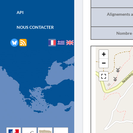
API
Alignements a
NOUS CONTACTER
Nombre d
+
−