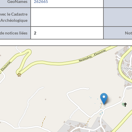
GeoNames
262665
vec le Cadastre
Archéologique
e notices liées
2
Noti