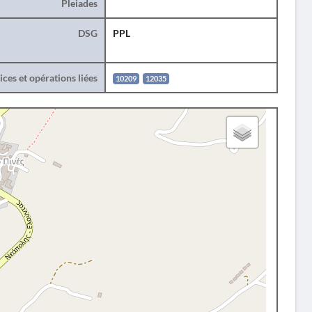
Pleiades
DSG
PPL
ces et opérations liées
10209
12035