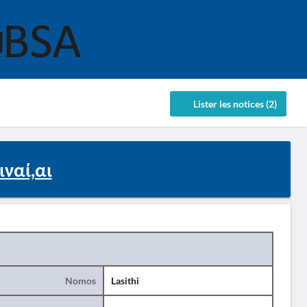
Lister les notices (2)
ναί,αι
Nomos
Lasithi