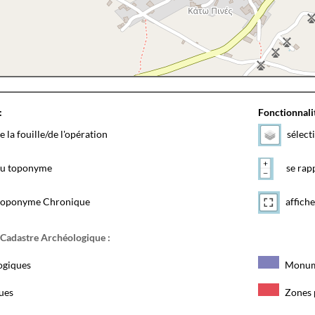
:
Fonctionnalit
e la fouille/de l'opération
sélect
 du toponyme
se rapp
toponyme Chronique
affiche
 Cadastre Archéologique :
ogiques
Monum
ques
Zones 