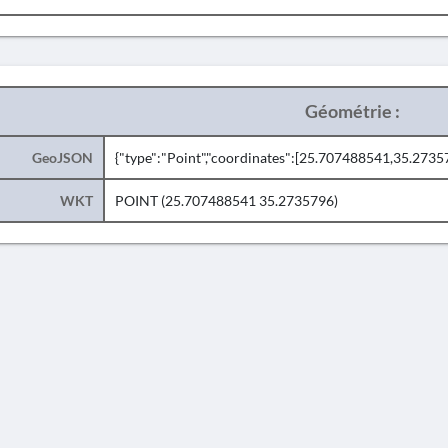
Géométrie :
GeoJSON
{"type":"Point","coordinates":[25.707488541,35.2735
WKT
POINT (25.707488541 35.2735796)