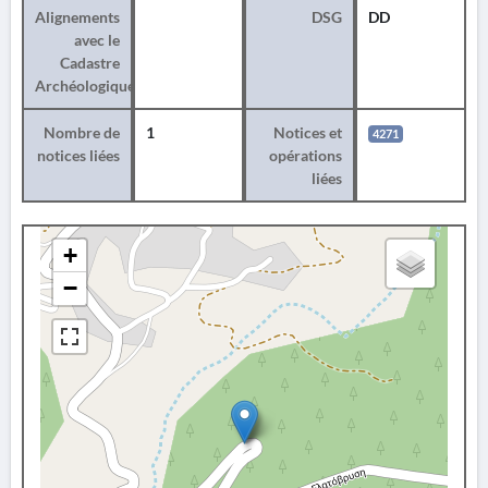
Alignements
DSG
DD
avec le
Cadastre
Archéologique
Nombre de
1
Notices et
4271
notices liées
opérations
liées
+
−