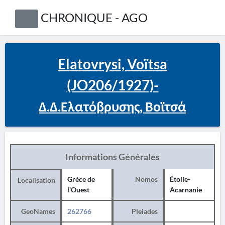
CHRONIQUE - AGO
Elatovrysi, Voïtsa
(JO206/1927)-
Δ.Δ.Ελατόβρυσης, Βοϊτσά
Informations Générales
Grèce de
Nomos
Étolie-
Localisation
l'Ouest
Acarnanie
GeoNames
262766
Pleiades