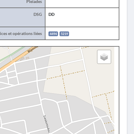
Pleiades
DSG
DD
ces et opérations liées
4494
5219