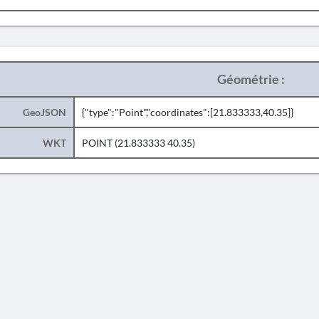
Géométrie :
GeoJSON
{"type":"Point","coordinates":[21.833333,40.35]}
WKT
POINT (21.833333 40.35)