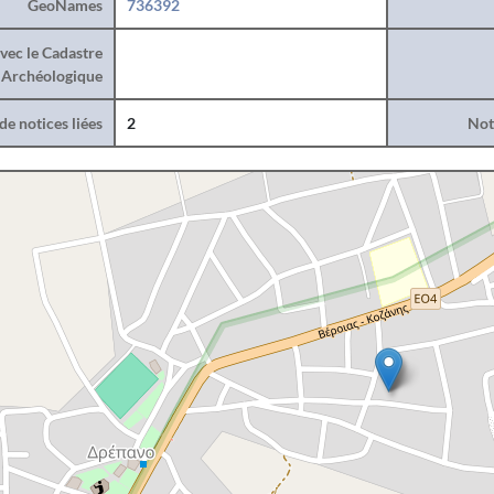
GeoNames
736392
vec le Cadastre
Archéologique
e notices liées
2
Noti