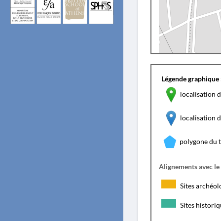
Légende graphique 
localisation d
localisation
polygone du 
Alignements avec le
Sites archéol
Sites histori