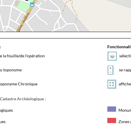
:
Fonctionnalit
e la fouille/de l'opération
sélect
 du toponyme
se rapp
toponyme Chronique
affiche
 Cadastre Archéologique :
ogiques
Monum
ques
Zones 