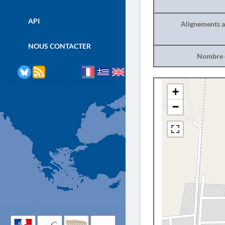
API
Alignements a
NOUS CONTACTER
Nombre d
+
−