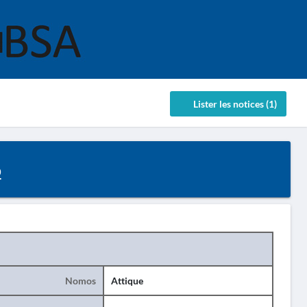
Lister les notices (1)
ο
Nomos
Attique