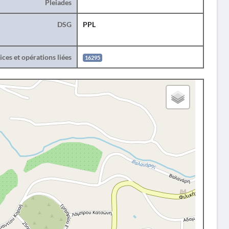
Pleiades
DSG
PPL
ces et opérations liées
16295