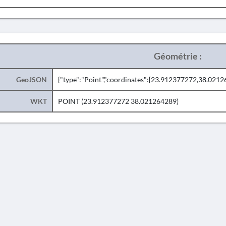
Géométrie :
GeoJSON
{"type":"Point","coordinates":[23.912377272,38.0212
WKT
POINT (23.912377272 38.021264289)