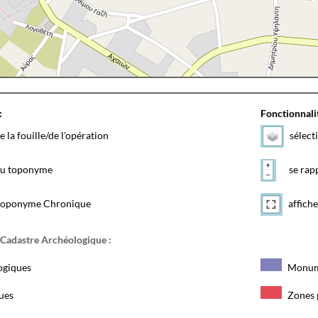
:
Fonctionnalit
e la fouille/de l'opération
sélect
 du toponyme
se rapp
toponyme Chronique
affiche
 Cadastre Archéologique :
ogiques
Monum
ques
Zones 