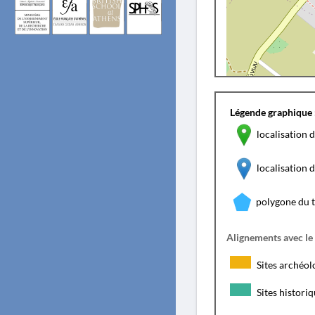
Légende graphique 
localisation d
localisation
polygone du 
Alignements avec le
Sites archéol
Sites histori