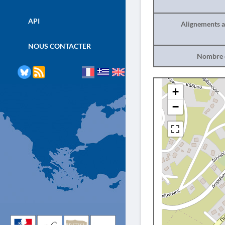
API
Alignements a
NOUS CONTACTER
Nombre d
+
−