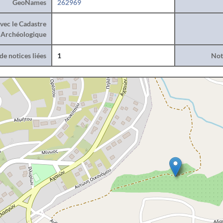
GeoNames
262969
vec le Cadastre
Archéologique
e notices liées
1
Noti