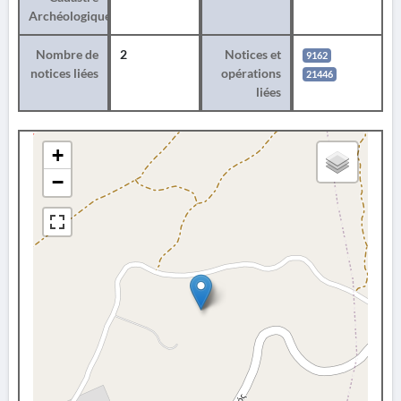
Archéologique
Nombre de
2
Notices et
9162
notices liées
opérations
21446
liées
+
−