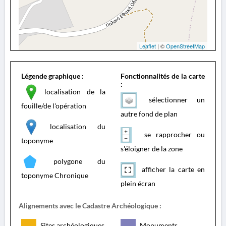
Leaflet
| ©
OpenStreetMap
Légende graphique :
Fonctionnalités de la carte
:
localisation de la
sélectionner un
fouille/de l'opération
autre fond de plan
localisation du
se rapprocher ou
toponyme
s'éloigner de la zone
polygone du
afficher la carte en
toponyme Chronique
plein écran
Alignements avec le Cadastre Archéologique :
Sites archéologiques
Monuments