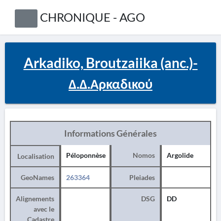
CHRONIQUE - AGO
Arkadiko, Broutzaiika (anc.)-
Δ.Δ.Αρκαδικού
Informations Générales
Péloponnèse
Nomos
Argolide
Localisation
GeoNames
263364
Pleiades
Alignements
DSG
DD
avec le
Cadastre