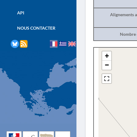
API
Alignements a
NOUS CONTACTER
Nombre d
+
−