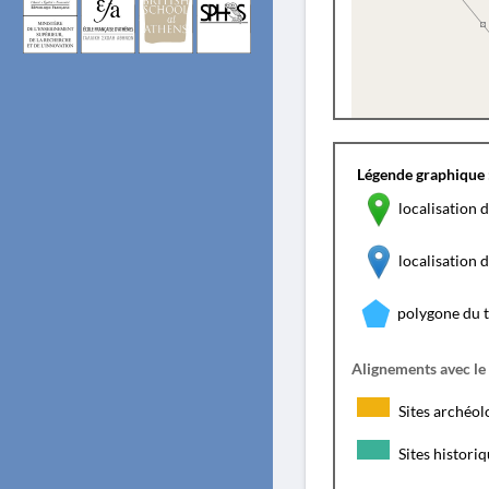
Légende graphique 
localisation d
localisation
polygone du 
Alignements avec le
Sites archéol
Sites histori