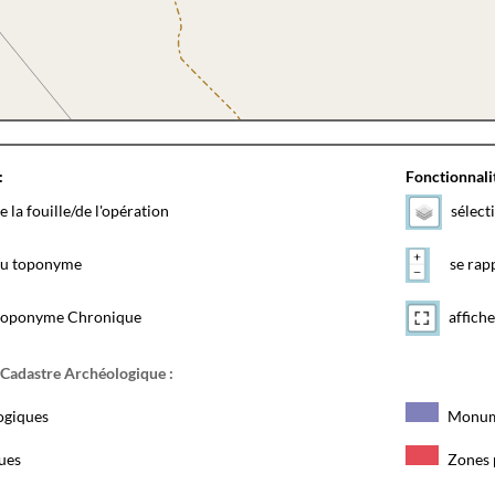
:
Fonctionnalit
e la fouille/de l'opération
sélect
 du toponyme
se rapp
toponyme Chronique
affiche
 Cadastre Archéologique :
ogiques
Monum
ques
Zones 