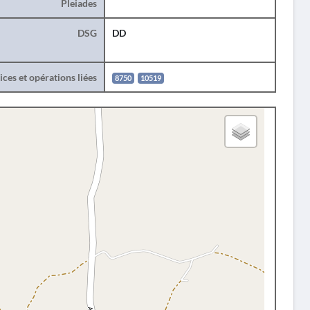
Pleiades
DSG
DD
ces et opérations liées
8750
10519