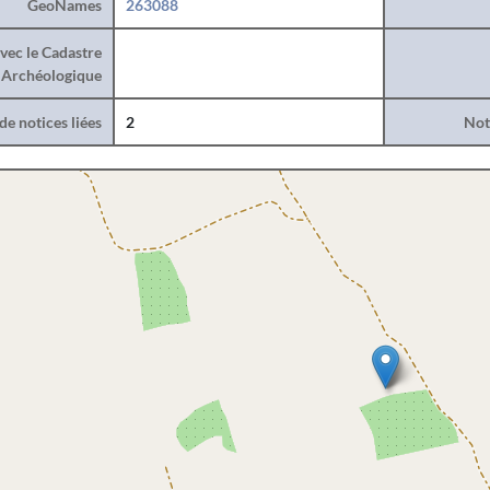
GeoNames
263088
vec le Cadastre
Archéologique
e notices liées
2
Noti