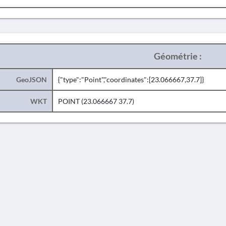
Géométrie :
GeoJSON
{"type":"Point","coordinates":[23.066667,37.7]}
WKT
POINT (23.066667 37.7)