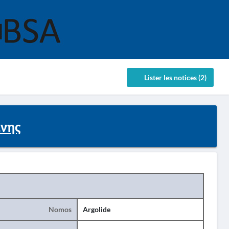
Lister les notices (2)
νης
Nomos
Argolide