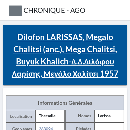
CHRONIQUE - AGO
Dilofon LARISSAS, Megalo
Chalitsi (anc.), Mega Chalitsi,
Buyuk Khalich-Δ.Δ.Διλόφου
Λαρίσης, Μεγάλο Χαλίτσι 1957
Informations Générales
Thessalie
Nomos
Larissa
Localisation
GeoNames
263094
Pleiades