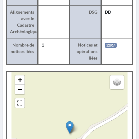
Alignements
DSG
DD
avec le
Cadastre
Archéologique
Nombre de
1
Notices et
12814
notices liées
opérations
liées
+
−