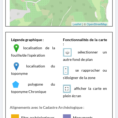
Leaflet
| ©
OpenStreetMap
Légende graphique :
Fonctionnalités de la carte
:
localisation de la
sélectionner un
fouille/de l'opération
autre fond de plan
localisation du
se rapprocher ou
toponyme
s'éloigner de la zone
polygone du
afficher la carte en
toponyme Chronique
plein écran
Alignements avec le Cadastre Archéologique :
Sites archéologiques
Monuments