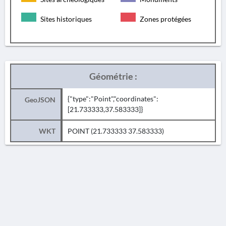
Sites historiques
Zones protégées
Géométrie :
{"type":"Point","coordinates":
GeoJSON
[21.733333,37.583333]}
WKT
POINT (21.733333 37.583333)