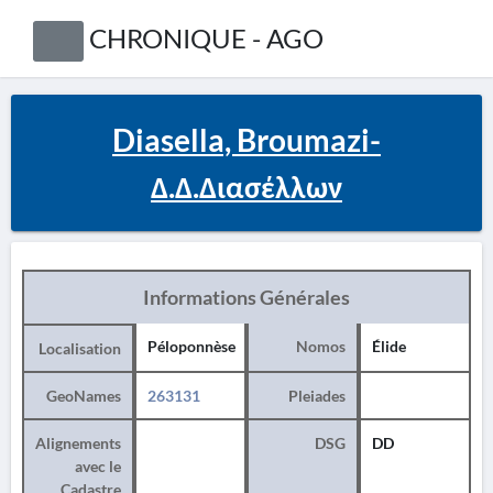
CHRONIQUE - AGO
Diasella, Broumazi-
Δ.Δ.Διασέλλων
Informations Générales
Péloponnèse
Nomos
Élide
Localisation
GeoNames
263131
Pleiades
Alignements
DSG
DD
avec le
Cadastre