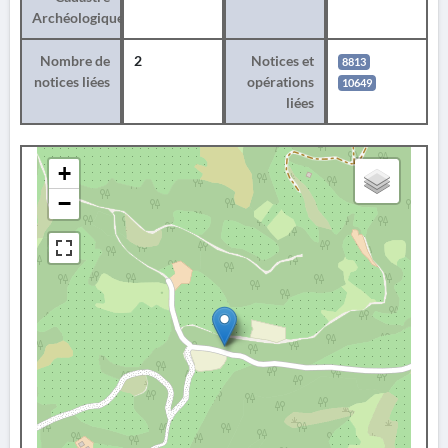
Archéologique
Nombre de
2
Notices et
8813
notices liées
opérations
10649
liées
+
−