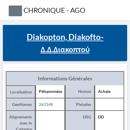
CHRONIQUE - AGO
Diakopton, Diakofto-
Δ.Δ.Διακοπτού
Informations Générales
Péloponnèse
Nomos
Achaïe
Localisation
GeoNames
263148
Pleiades
Alignements
DSG
DD
avec le
Cadastre