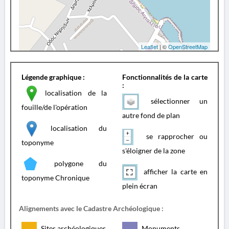
Leaflet
| ©
OpenStreetMap
Légende graphique :
Fonctionnalités de la carte
:
localisation de la
sélectionner un
fouille/de l'opération
autre fond de plan
localisation du
se rapprocher ou
toponyme
s'éloigner de la zone
polygone du
afficher la carte en
toponyme Chronique
plein écran
Alignements avec le Cadastre Archéologique :
Sites archéologiques
Monuments