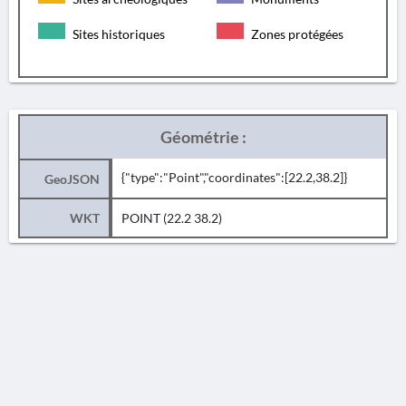
Sites historiques
Zones protégées
Géométrie :
{"type":"Point","coordinates":[22.2,38.2]}
GeoJSON
WKT
POINT (22.2 38.2)