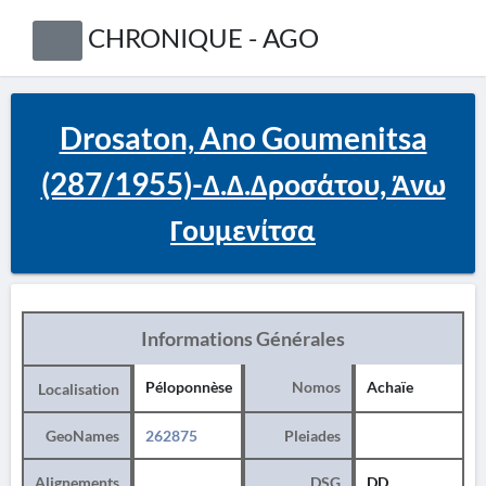
CHRONIQUE - AGO
Drosaton, Ano Goumenitsa
(287/1955)-Δ.Δ.Δροσάτου, Άνω
Γουμενίτσα
Informations Générales
Péloponnèse
Nomos
Achaïe
Localisation
GeoNames
262875
Pleiades
Alignements
DSG
DD