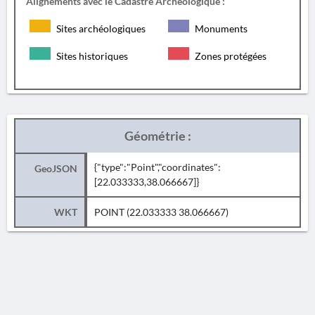
Alignements avec le Cadastre Archéologique :
Sites archéologiques
Monuments
Sites historiques
Zones protégées
Géométrie :
{"type":"Point","coordinates":
GeoJSON
[22.033333,38.066667]}
WKT
POINT (22.033333 38.066667)