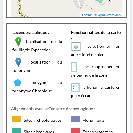
Leaflet
| ©
OpenStreetMap
Légende graphique :
Fonctionnalités de la carte
:
localisation de la
sélectionner un
fouille/de l'opération
autre fond de plan
localisation du
se rapprocher ou
toponyme
s'éloigner de la zone
polygone du
afficher la carte en
toponyme Chronique
plein écran
Alignements avec le Cadastre Archéologique :
Sites archéologiques
Monuments
Sites historiques
Zones protégées