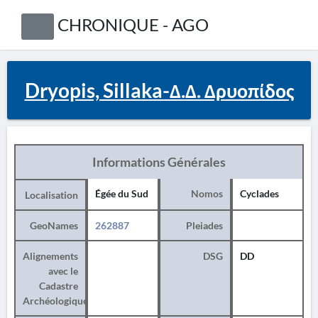
CHRONIQUE - AGO
Dryopis, Sillaka-Δ.Δ. Δρυοπίδος
Informations Générales
Égée du Sud
Nomos
Cyclades
Localisation
GeoNames
262887
Pleiades
Alignements
DSG
DD
avec le
Cadastre
Archéologique