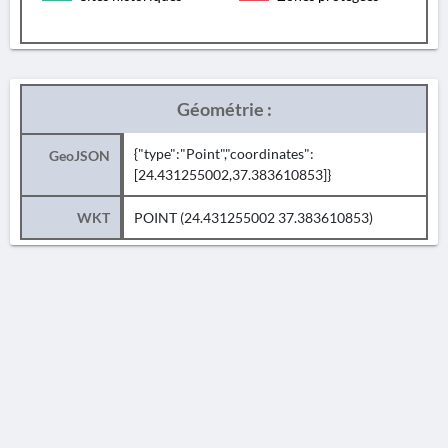
Géométrie :
{"type":"Point","coordinates":
GeoJSON
[24.431255002,37.383610853]}
WKT
POINT (24.431255002 37.383610853)