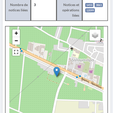
Nombre de
3
Notices et
1453
3861
notices liées
opérations
12099
liées
+
−