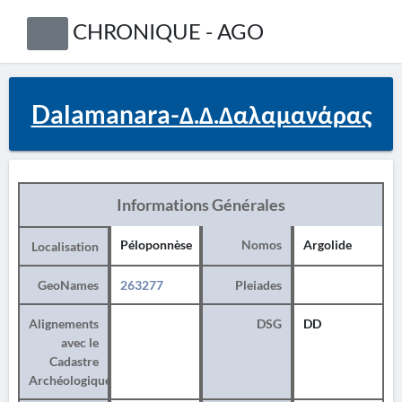
CHRONIQUE - AGO
Dalamanara-Δ.Δ.Δαλαμανάρας
Informations Générales
Péloponnèse
Nomos
Argolide
Localisation
GeoNames
263277
Pleiades
Alignements
DSG
DD
avec le
Cadastre
Archéologique