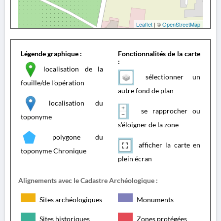
Leaflet
| ©
OpenStreetMap
Légende graphique :
Fonctionnalités de la carte
:
localisation de la
sélectionner un
fouille/de l'opération
autre fond de plan
localisation du
se rapprocher ou
toponyme
s'éloigner de la zone
polygone du
afficher la carte en
toponyme Chronique
plein écran
Alignements avec le Cadastre Archéologique :
Sites archéologiques
Monuments
Sites historiques
Zones protégées