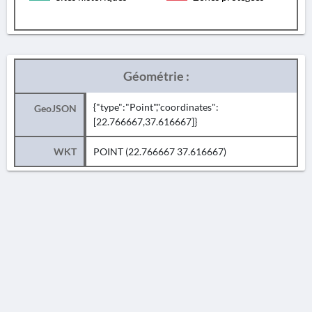
Géométrie :
{"type":"Point","coordinates":
GeoJSON
[22.766667,37.616667]}
WKT
POINT (22.766667 37.616667)