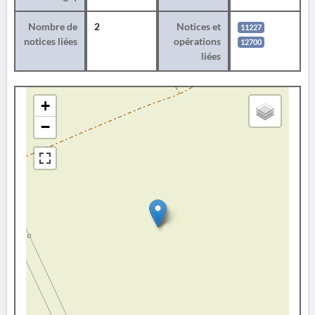
Nombre de
2
Notices et
11227
notices liées
opérations
12700
liées
+
−