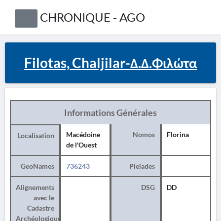
CHRONIQUE - AGO
Filotas, Chaljilar-Δ.Δ.Φιλώτα
Informations Générales
Macédoine
Nomos
Florina
Localisation
de l'Ouest
GeoNames
736243
Pleiades
Alignements
DSG
DD
avec le
Cadastre
Archéologique