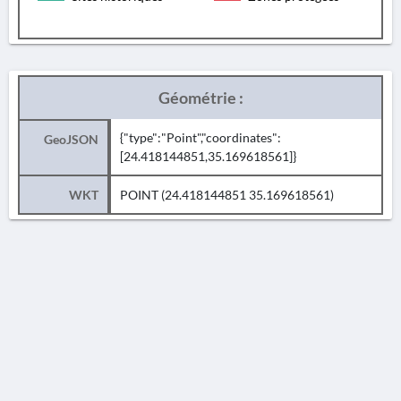
Géométrie :
{"type":"Point","coordinates":
GeoJSON
[24.418144851,35.169618561]}
WKT
POINT (24.418144851 35.169618561)