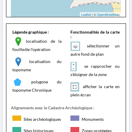
Leaflet
| ©
OpenStreetMap
Légende graphique :
Fonctionnalités de la carte
:
localisation de la
sélectionner un
fouille/de l'opération
autre fond de plan
localisation du
se rapprocher ou
toponyme
s'éloigner de la zone
polygone du
afficher la carte en
toponyme Chronique
plein écran
Alignements avec le Cadastre Archéologique :
Sites archéologiques
Monuments
Sites historiques
Zones protégées