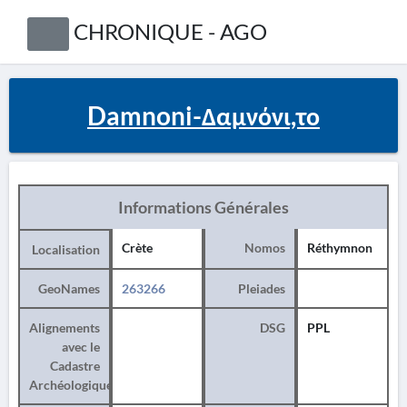
CHRONIQUE - AGO
Damnoni-Δαμνόνι,το
Informations Générales
Crète
Nomos
Réthymnon
Localisation
GeoNames
263266
Pleiades
Alignements
DSG
PPL
avec le
Cadastre
Archéologique