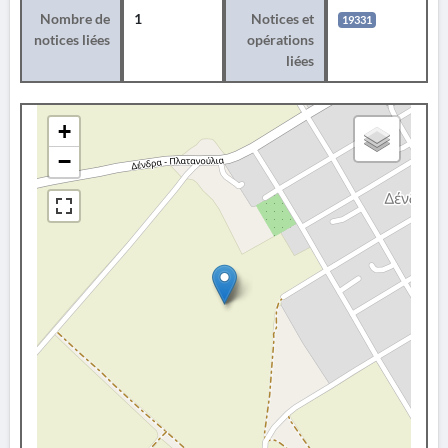
Nombre de
1
Notices et
19331
notices liées
opérations
liées
+
−