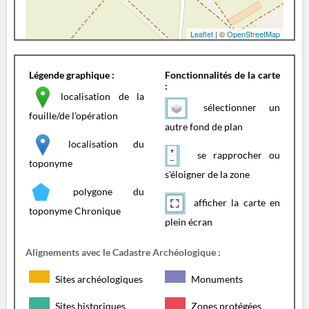
Leaflet
| ©
OpenStreetMap
Légende graphique :
Fonctionnalités de la carte
:
localisation de la
sélectionner un
fouille/de l'opération
autre fond de plan
localisation du
se rapprocher ou
toponyme
s'éloigner de la zone
polygone du
afficher la carte en
toponyme Chronique
plein écran
Alignements avec le Cadastre Archéologique :
Sites archéologiques
Monuments
Sites historiques
Zones protégées