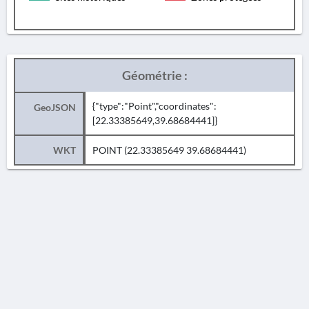
Géométrie :
{"type":"Point","coordinates":
GeoJSON
[22.33385649,39.68684441]}
WKT
POINT (22.33385649 39.68684441)