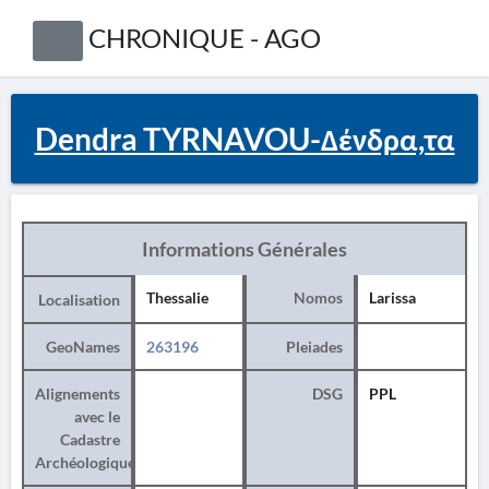
CHRONIQUE - AGO
Dendra TYRNAVOU-Δένδρα,τα
Informations Générales
Thessalie
Nomos
Larissa
Localisation
GeoNames
263196
Pleiades
Alignements
DSG
PPL
avec le
Cadastre
Archéologique