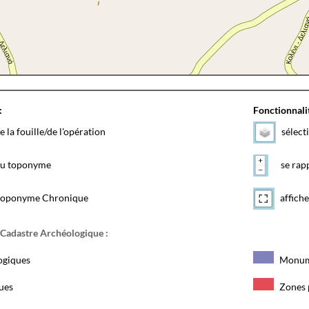
:
Fonctionnalit
e la fouille/de l'opération
sélect
 du toponyme
se rapp
toponyme Chronique
affiche
 Cadastre Archéologique :
ogiques
Monum
ques
Zones 