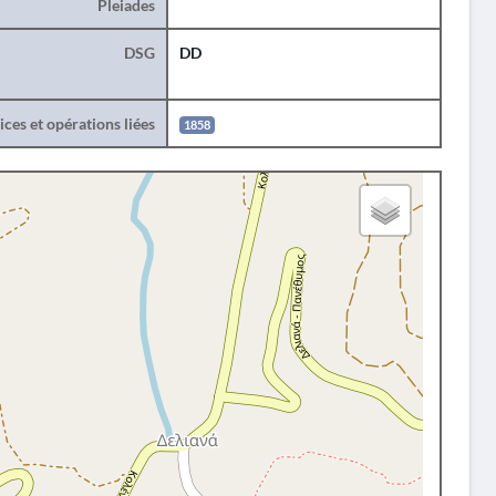
Pleiades
DSG
DD
ces et opérations liées
1858