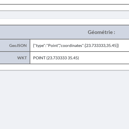
Géométrie :
GeoJSON
{"type":"Point","coordinates":[23.733333,35.45]}
WKT
POINT (23.733333 35.45)