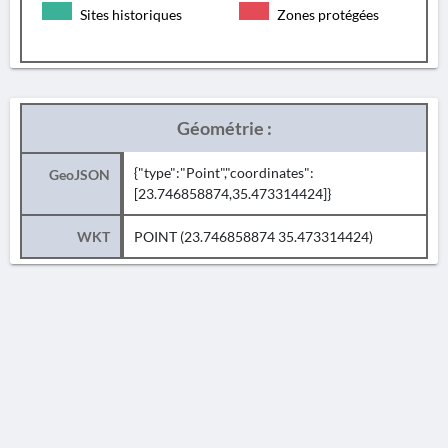
Sites historiques
Zones protégées
Géométrie :
{"type":"Point","coordinates":
GeoJSON
[23.746858874,35.473314424]}
WKT
POINT (23.746858874 35.473314424)