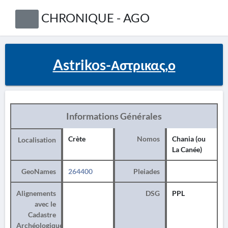
CHRONIQUE - AGO
Astrikos-Αστρικας,ο
Informations Générales
Crète
Nomos
Chania (ou
Localisation
La Canée)
GeoNames
264400
Pleiades
Alignements
DSG
PPL
avec le
Cadastre
Archéologique