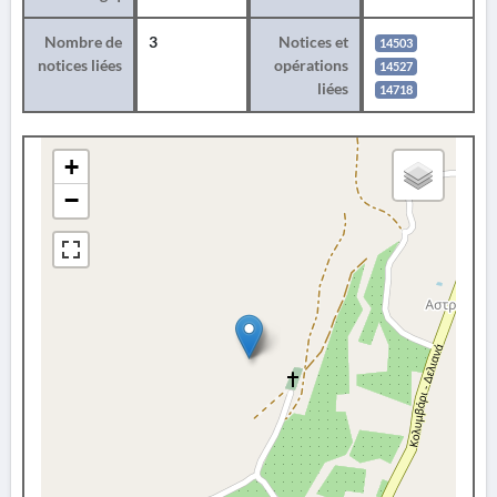
Nombre de
3
Notices et
14503
notices liées
opérations
14527
liées
14718
+
−