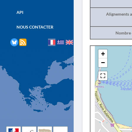
API
Alignements a
NOUS CONTACTER
Nombre d
+
−