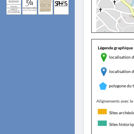
Légende graphique 
localisation d
localisation
polygone du 
Alignements avec le
Sites archéol
Sites histori