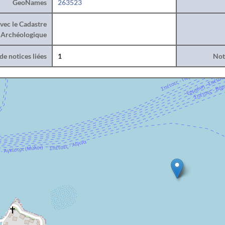
GeoNames
263523
vec le Cadastre
Archéologique
e notices liées
1
Noti