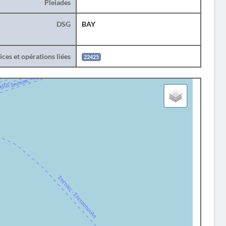
Pleiades
DSG
BAY
ces et opérations liées
22425