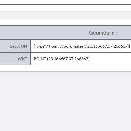
Géométrie :
GeoJSON
{"type":"Point","coordinates":[23.166667,37.266667]}
WKT
POINT (23.166667 37.266667)