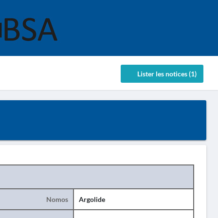
Lister les notices (1)
Nomos
Argolide