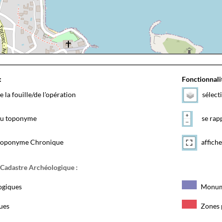
:
Fonctionnalit
e la fouille/de l'opération
sélect
 du toponyme
se rapp
toponyme Chronique
affiche
 Cadastre Archéologique :
ogiques
Monum
ques
Zones 