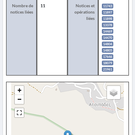
Nombre de
11
Notices et
11743
notices liées
opérations
11897
liées
11898
13378
14469
14470
14804
14805
17646
18079
21961
+
−