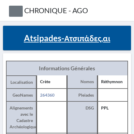
CHRONIQUE - AGO
Atsipades-Ατσιπάδες,αι
Informations Générales
Crète
Nomos
Réthymnon
Localisation
GeoNames
264360
Pleiades
Alignements
DSG
PPL
avec le
Cadastre
Archéologique