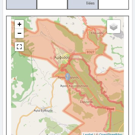
liées
+
−
Leaflet
| ©
OpenStreetMap