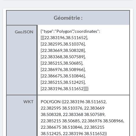
Géométrie :
{"type":"Polygon","coordinates":
GeoJSON
[[[22.383196,38.511652],
[22.382595,38.510376],
[22.383669,38.508328],
[22.383368,38.507589],
[22.385215,38.50685],
[22.386976,38.508966],
[22.386675,38.510846],
[22.385215,38.512425],
[22.383196,38.511652]]]}
WKT
POLYGON ((22.383196 38.511652,
22.382595 38.510376, 22.383669
38.508328, 22.383368 38.507589,
22.385215 38.50685, 22.386976 38.508966,
22.386675 38.510846, 22.385215
38.512425, 22.383196 38.511652))