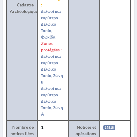
Cadastre
:
Archéologique
Δελφοί και
ευρύτερο
Δελφικό
Τοπίο,
Φωκίδα
Zones
protégées :
Δελφοί και
ευρύτερο
Δελφικό
Τοπίο, Ζώνη
Β
Δελφοί και
ευρύτερο
Δελφικό
Τοπίο, Ζώνη
A
Nombre de
1
Notices et
19818
notices liées
opérations