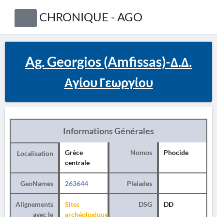
CHRONIQUE - AGO
Ag. Georgios (Amfissas)-Δ.Δ.
Αγίου Γεωργίου
Informations Générales
Grèce
Nomos
Phocide
Localisation
centrale
GeoNames
263644
Pleiades
Alignements
Sites
DSG
DD
avec le
archéologiques