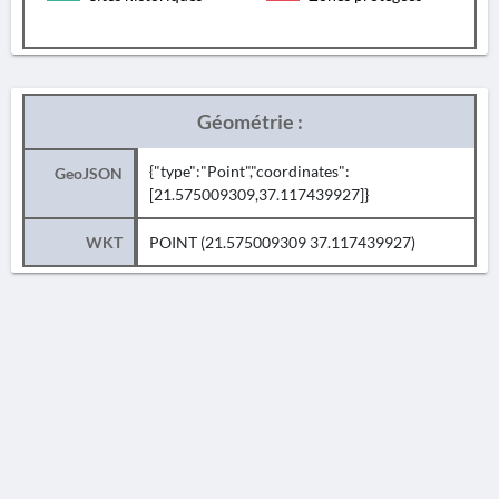
Géométrie :
{"type":"Point","coordinates":
GeoJSON
[21.575009309,37.117439927]}
WKT
POINT (21.575009309 37.117439927)