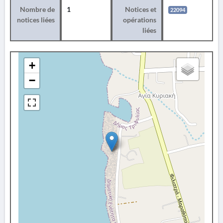
Nombre de
1
Notices et
22094
notices liées
opérations
liées
+
−