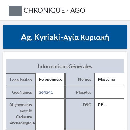
CHRONIQUE - AGO
Ag. Kyriaki-Αγία Κυριακή
Informations Générales
Péloponnèse
Nomos
Messénie
Localisation
GeoNames
264241
Pleiades
Alignements
DSG
PPL
avec le
Cadastre
Archéologique