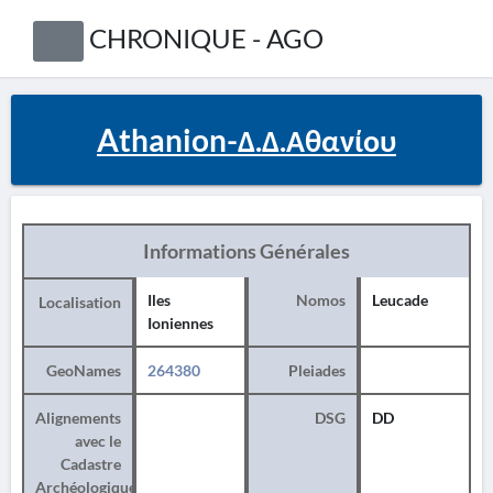
CHRONIQUE - AGO
Athanion-Δ.Δ.Αθανίου
Informations Générales
Iles
Nomos
Leucade
Localisation
Ioniennes
GeoNames
264380
Pleiades
Alignements
DSG
DD
avec le
Cadastre
Archéologique