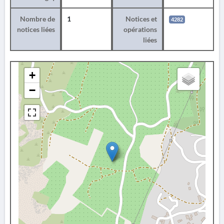
Nombre de
1
Notices et
4282
notices liées
opérations
liées
+
−