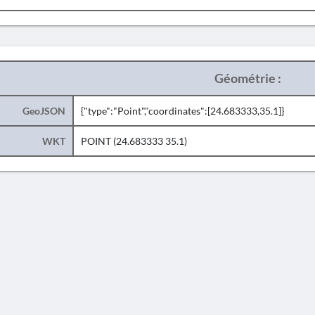
Géométrie :
GeoJSON
{"type":"Point","coordinates":[24.683333,35.1]}
WKT
POINT (24.683333 35.1)