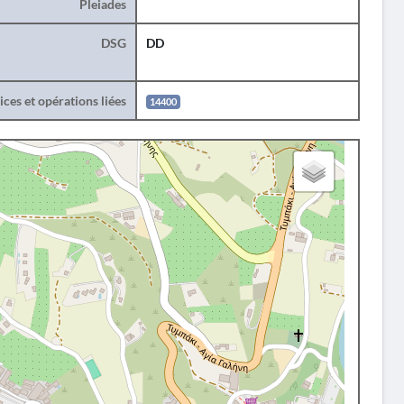
Pleiades
DSG
DD
ces et opérations liées
14400