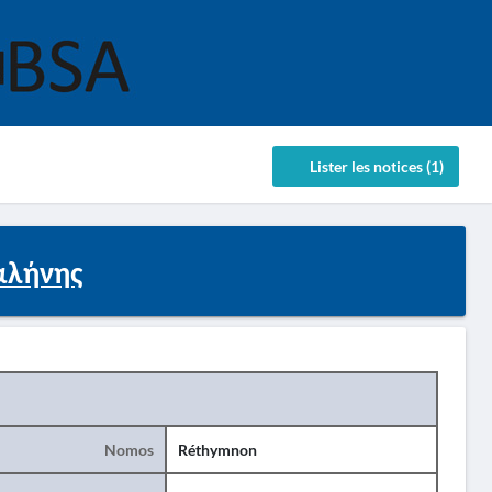
Lister les notices (1)
Γαλήνης
Nomos
Réthymnon