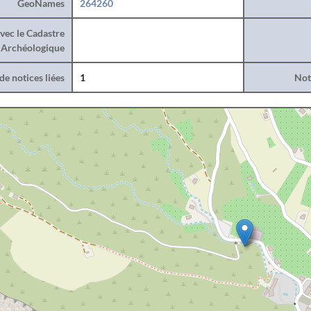
GeoNames
264260
vec le Cadastre
Archéologique
e notices liées
1
Noti