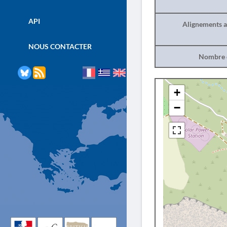
API
Alignements a
NOUS CONTACTER
Nombre d
+
−