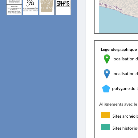
Légende graphique 
localisation d
localisation
polygone du 
Alignements avec le
Sites archéol
Sites histori