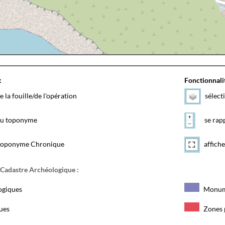
:
Fonctionnalit
e la fouille/de l'opération
sélect
 du toponyme
se rapp
toponyme Chronique
affiche
 Cadastre Archéologique :
ogiques
Monum
ques
Zones 