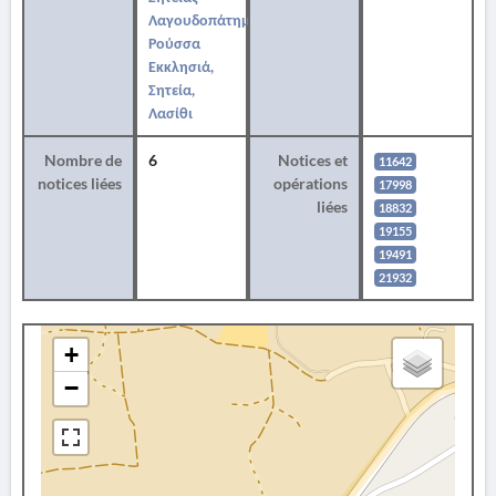
Λαγουδοπάτημα,
Ρούσσα
Εκκλησιά,
Σητεία,
Λασίθι
Nombre de
6
Notices et
11642
notices liées
opérations
17998
liées
18832
19155
19491
21932
+
−