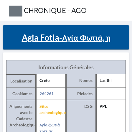
CHRONIQUE - AGO
Agia Fotia-Αγία Φωτιά, η
Informations Générales
Crète
Nomos
Lasithi
Localisation
GeoNames
264261
Pleiades
Alignements
Sites
DSG
PPL
avec le
archéologiques
Cadastre
:
Archéologique
Αγία Φωτιά
Σητείας