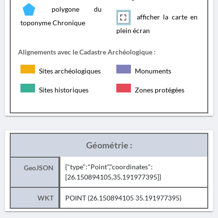
polygone du
afficher la carte en
toponyme Chronique
plein écran
Alignements avec le Cadastre Archéologique :
Sites archéologiques
Monuments
Sites historiques
Zones protégées
Géométrie :
{"type":"Point","coordinates":
GeoJSON
[26.150894105,35.191977395]}
WKT
POINT (26.150894105 35.191977395)