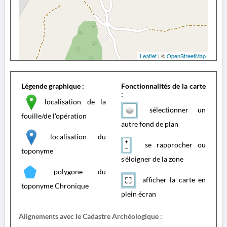
Leaflet
| ©
OpenStreetMap
Légende graphique :
Fonctionnalités de la carte
:
localisation de la
sélectionner un
fouille/de l'opération
autre fond de plan
localisation du
se rapprocher ou
toponyme
s'éloigner de la zone
polygone du
afficher la carte en
toponyme Chronique
plein écran
Alignements avec le Cadastre Archéologique :