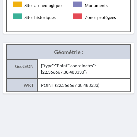
Sites archéologiques
Monuments
Sites historiques
Zones protégées
Géométrie :
{"type":"Point","coordinates":
GeoJSON
[22.366667,38.483333]}
WKT
POINT (22.366667 38.483333)