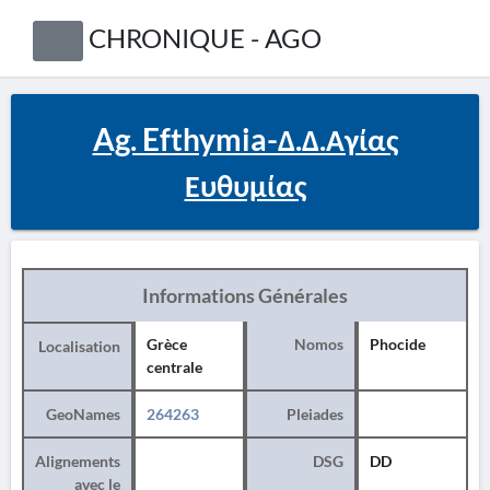
CHRONIQUE - AGO
Ag. Efthymia-Δ.Δ.Αγίας
Ευθυμίας
Informations Générales
Grèce
Nomos
Phocide
Localisation
centrale
GeoNames
264263
Pleiades
Alignements
DSG
DD
avec le