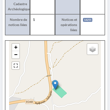
Cadastre
Archéologique
Nombre de
1
Notices et
14255
notices liées
opérations
liées
+
−