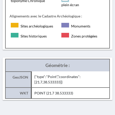
toponyme Chronique
plein écran
Alignements avec le Cadastre Archéologique :
Sites archéologiques
Monuments
Sites historiques
Zones protégées
Géométrie :
{"type":"Point","coordinates":
GeoJSON
[21.7,38.533333]}
WKT
POINT (21.7 38.533333)