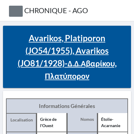
CHRONIQUE - AGO
Avarikos, Platiporon
(JO54/1955), Avarikos
(JO81/1928)-Δ.Δ.Αβαρίκου,
Πλατύπορον
Informations Générales
Grèce de
Nomos
Étolie-
Localisation
l'Ouest
Acarnanie