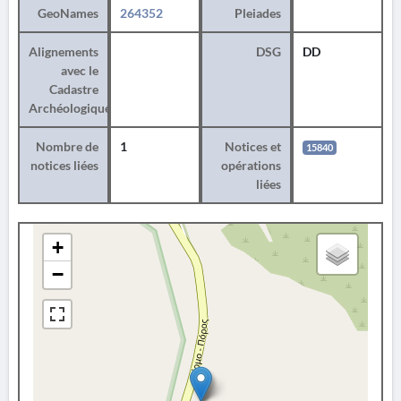
GeoNames
264352
Pleiades
Alignements
DSG
DD
avec le
Cadastre
Archéologique
Nombre de
1
Notices et
15840
notices liées
opérations
liées
+
−